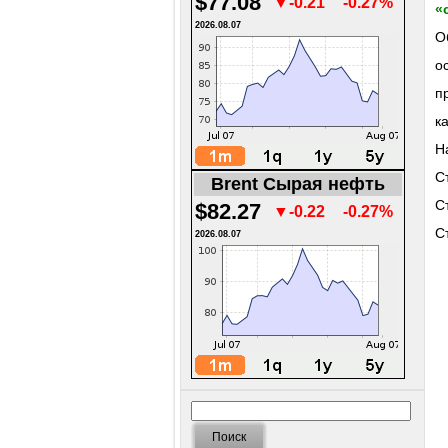
$77.08
▼-0.21
-0.27%
«
2026.08.07
О
о
п
к
Н
С
Brent Сырая нефть
С
$82.27
▼-0.22
-0.27%
С
2026.08.07