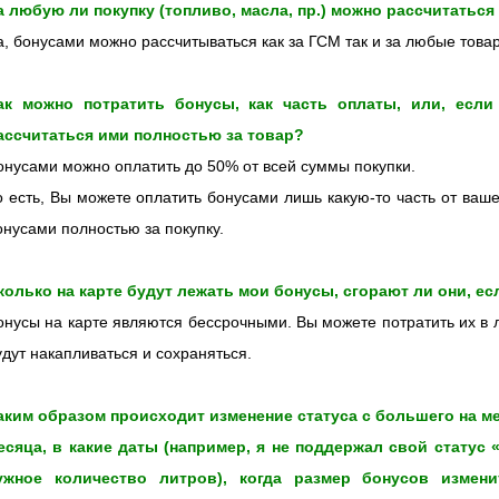
а любую ли покупку (топливо, масла, пр.) можно рассчитатьс
а, бонусами можно рассчитываться как за ГСМ так и за любые това
ак можно потратить бонусы, как часть оплаты, или, если
ассчитаться ими полностью за товар?
онусами можно оплатить до 50% от всей суммы покупки.
о есть, Вы можете оплатить бонусами лишь какую-то часть от ваш
онусами полностью за покупку.
колько на карте будут лежать мои бонусы, сгорают ли они, ес
онусы на карте являются бессрочными. Вы можете потратить их в 
удут накапливаться и сохраняться.
аким образом происходит изменение статуса с большего на 
есяца, в какие даты (например, я не поддержал свой статус 
ужное
количество литров), когда размер бонусов измен