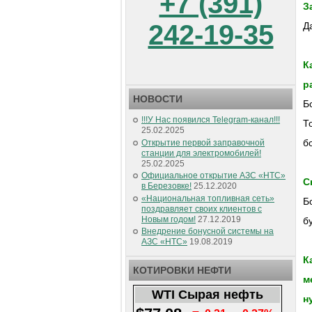
+7 (391)
З
242-19-35
Д
К
р
НОВОСТИ
Б
!!!У Нас появился Telegram-канал!!!
Т
25.02.2025
б
Открытие первой заправочной
станции для электромобилей!
25.02.2025
Официальное открытие АЗС «НТС»
С
в Березовке!
25.12.2020
«Национальная топливная сеть»
Б
поздравляет своих клиентов с
Новым годом!
27.12.2019
б
Внедрение бонусной системы на
АЗС «НТС»
19.08.2019
К
КОТИРОВКИ НЕФТИ
м
WTI Сырая нефть
н