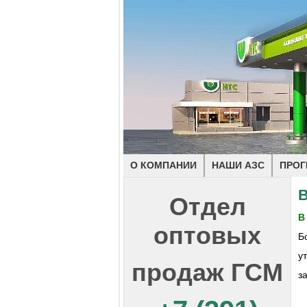
О КОМПАНИИ
НАШИ АЗС
ПРОГ
В
Отдел
В
оптовых
Б
у
продаж ГСМ
з