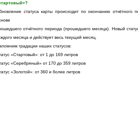
стартовый»?
бновление статуса карты происходит по окончанию отчётного п
снове
рошедшего отчётного периода (прошедшего месяца). Новый статус
аждого месяца и действует весь текущий месяц.
апомним градации наших статусов:
татус «Стартовый»: от 1 до 169 литров
татус «Серебряный» от 170 до 359 литров
татус «Золотой»: от 360 и более литров